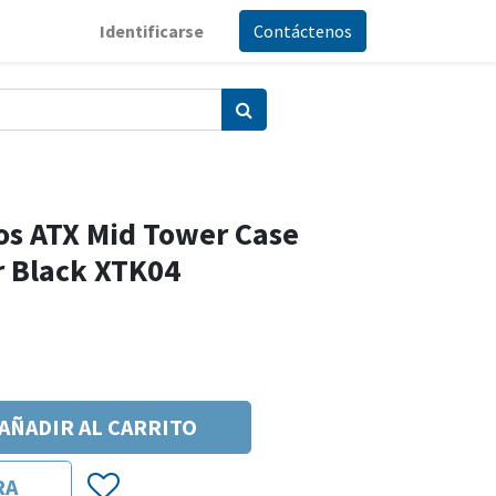
Identificarse
Contáctenos
os ATX Mid Tower Case
 Black XTK04
AÑADIR AL CARRITO
RA