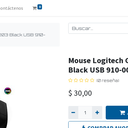
0
Contáctenos
203 Black USB 910-
Mouse Logitech 
Black USB 910-0
(0 reseña)
$
30,00
COMPRAR AHO