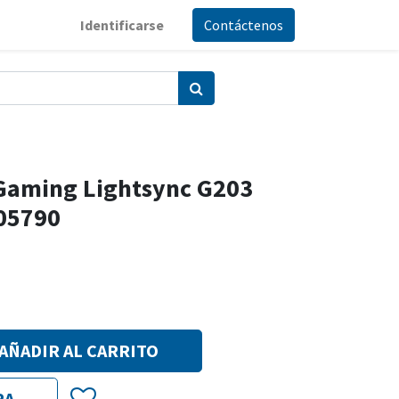
Identificarse
Contáctenos
Gaming Lightsync G203
05790
AÑADIR AL CARRITO
RA