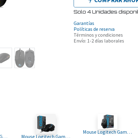
Solo 4 Unidades disponi
Garantías
Políticas de reserva
Términos y condiciones
Envío: 1-2 días laborales
Mouse Logitech Gaming G502 X Wired 25.600 dpi Sensor HERO 25K Negro 910-006136
Audifono Logitech G733 Inalambrico Negro 981-000863
Mouse Logitech Gaming G502 Hero Performance Black - 910-005469