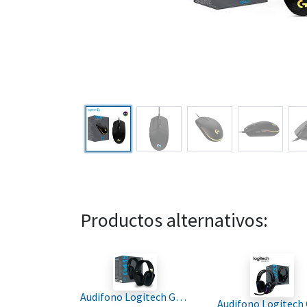
Productos alternativos:
Audifono Logitech G435 Gaming Wireless Y Bluetooth Stereo negro amarillo for Pc PS4-5 981-001049