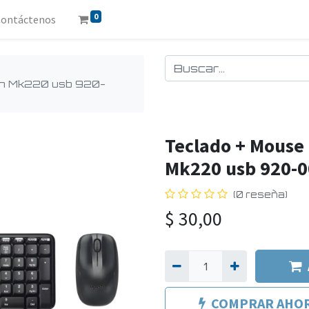
0
Contáctenos
ech Mk220 usb 920-
Teclado + Mouse 
Mk220 usb 920-
(0 reseña)
$
30,00
COMPRAR AHO