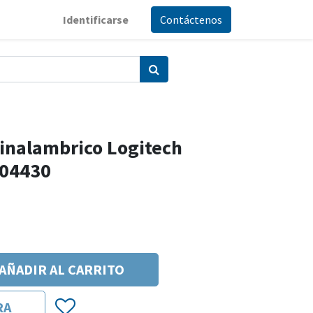
Identificarse
Contáctenos
inalambrico Logitech
004430
AÑADIR AL CARRITO
RA