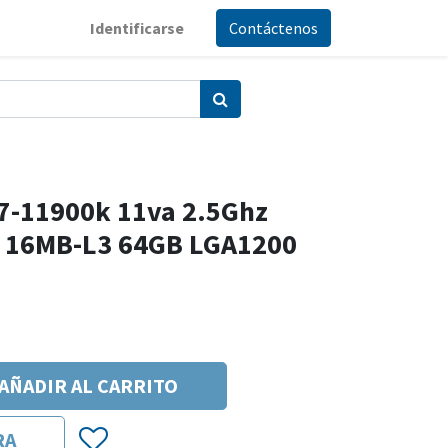
Identificarse
Contáctenos
 I7-11900k 11va 2.5Ghz
s 16MB-L3 64GB LGA1200
AÑADIR AL CARRITO
RA