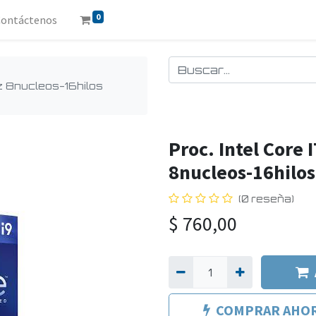
0
Contáctenos
hz 8nucleos-16hilos
Proc. Intel Core
8nucleos-16hilo
(0 reseña)
$
760,00
COMPRAR AHO