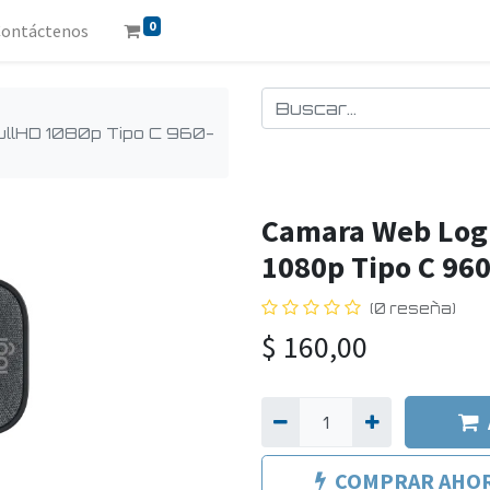
0
Contáctenos
llHD 1080p Tipo C 960-
Camara Web Log
1080p Tipo C 96
(0 reseña)
$
160,00
COMPRAR AHO