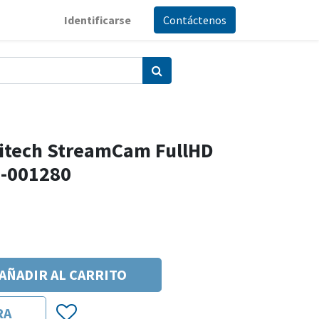
Identificarse
Contáctenos
itech StreamCam FullHD
0-001280
AÑADIR AL CARRITO
RA