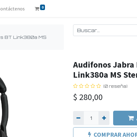
0
Contáctenos
ss BT Link380a MS
Audifonos Jabra 
Link380a MS Ste
(0 reseña)
$
280,00
COMPRAR AHO