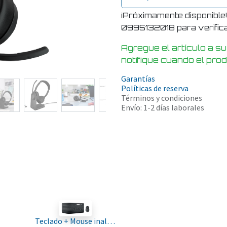
¡Próximamente disponible
0995132018 para verificar
Agregue el artículo a su
notifique cuando el pro
Garantías
Políticas de reserva
Términos y condiciones
Envío: 1-2 días laborales
Teclado + Mouse inalambrico Logitech Mk850 combo black Español 920-008659