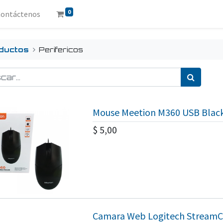
0
Contáctenos
ductos
Perifericos
Mouse Meetion M360 USB Blac
$
5,00
Camara Web Logitech StreamC