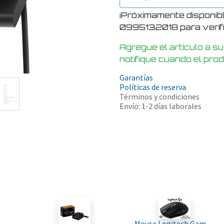
¡Próximamente disponib
0995132018 para verific
Agregue el artículo a su
notifique cuando el pro
Garantías
Políticas de reserva
Términos y condiciones
Envío: 1-2 días laborales
Mouse Logitech Gaming Lightspeed G305 Negro Inalambrico 12000DPI 910-005281